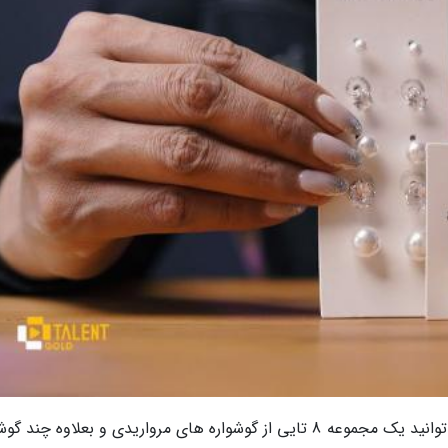
با خرید گوشواره زنانه اکسسورایز مدل 588089 می توانید یک مجموعه 8 تایی از گوشواره های مرواریدی و بعلاوه چن