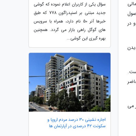
الی
سؤال یکی از کاربران اعلام نموده که گوشی
جدید مبتنی بر اسنپدراگون 778 که طبق
محصول
خبرها آنر 50 نام دارد، همراه با سرویس
 در
های گوگل راهی بازار می گردد. همچنین
بهره گیری این گوشی...
را دیدن
ست.
حاضر
ر می
اجاره نشینی 30 درصد مردم اروپا و
سکونت 42 درصدی در آپارتمان ها