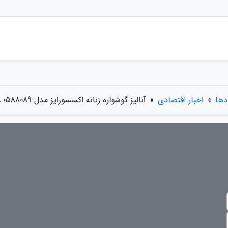
دها
»
اخبار اقتصادی
»
آنالیز گوشواره زنانه اکسسورایز مدل 588089؛ 8 گوشوارهای مرواریدی با قیمت مناسب