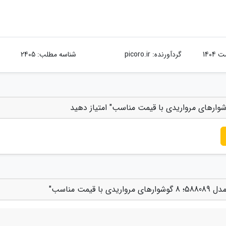
گردآورنده:
picoro.ir
شناسه مطلب: 2405
ت مناسب"