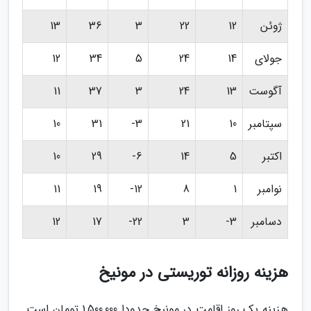
ژوئن
12
22
3
36
13
جولای
14
24
5
34
12
آگوست
13
24
3
37
11
سپتامبر
10
21
3-
31
10
اکتبر
5
14
6-
29
10
نوامبر
1
8
12-
19
11
دسامبر
3-
3
22-
17
12
هزینه روزانه توریستی در مونیخ
هزینه یک روز اقامت در مونیخ حدودا 1,500,000 تومان است.