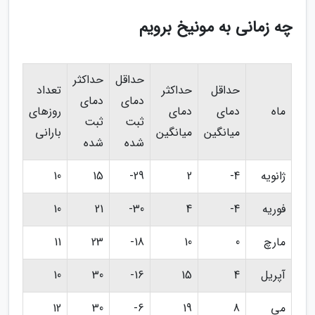
چه زمانی به مونیخ برویم
حداقل
حداکثر
حداقل
حداکثر
تعداد
دمای
دمای
ماه
دمای
دمای
روزهای
ثبت
ثبت
میانگین
میانگین
بارانی
شده
شده
ژانویه
4-
2
29-
15
10
فوریه
4-
4
30-
21
10
مارچ
0
10
18-
23
11
آپریل
4
15
16-
30
10
می
8
19
6-
30
12