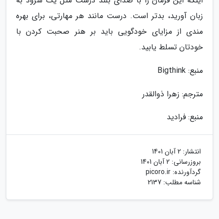
اینکه این فرمان را با صدای بلند درست مثل یک سرود به
زبان آورید، بدتر است. درست مانند هر مهارتی، برای بهره
مندی از مزایای خودگویی باید بر هنر صحبت کردن با
خودتان تسلط یابید.
منبع: Bigthink
مترجم: زهرا ذوالقدر
منبع: فرادید
انتشار:
2 آبان 1401
بروزرسانی:
2 آبان 1401
گردآورنده:
picoro.ir
شناسه مطلب: 2137