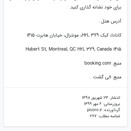
برای خود نشانه گذاری کنید.
آدرس هتل :
کانادا، کبک H2L 3Y9، مونترال، خیابان هابرت 1415
1415 Hubert St, Montreal, QC H2L 3Y9, Canada
منبع: booking.com
منبع: الی گشت
انتشار:
23 شهریور 1398
بروزرسانی:
6 مهر 1399
گردآورنده:
picoro.ir
شناسه مطلب: 277