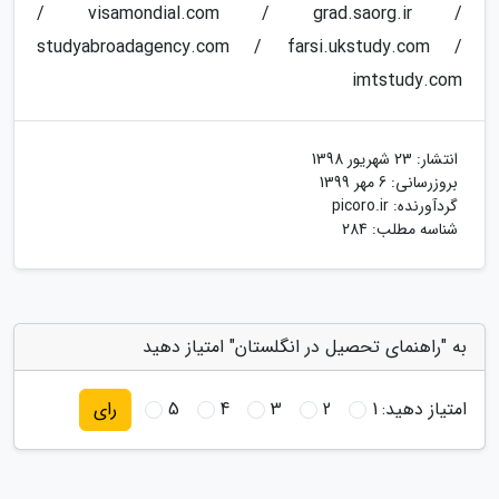
/ visamondial.com / grad.saorg.ir /
studyabroadagency.com / farsi.ukstudy.com /
imtstudy.com
انتشار:
23 شهریور 1398
بروزرسانی:
6 مهر 1399
گردآورنده:
picoro.ir
شناسه مطلب: 284
به "راهنمای تحصیل در انگلستان" امتیاز دهید
امتیاز دهید:
1
2
3
4
5
رای