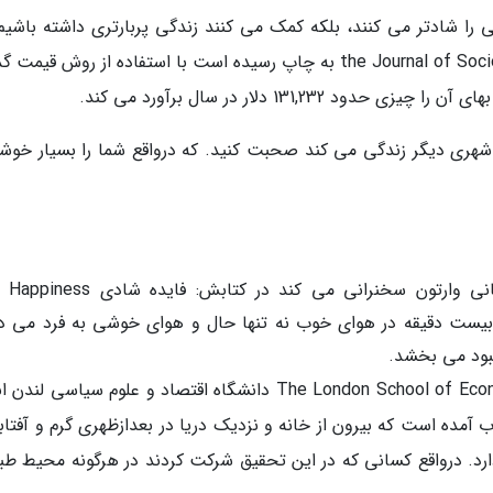
 را شادتر می کنند، بلکه کمک می کنند زندگی پربارتری داشته باشیم.
تحقیقی که در نشریه اجتماعی-مالی the Journal of Socio-Economics به چاپ رسیده است با استفاده از روش قی
131,23 دلار در سال برآورد می کند.
در شهری دیگر زندگی می کند صحبت کنید. که درواقع شما را بسیار خوش
شان ایکر که در دانشگاه هاروارد و مدرسه بازرگانی وارتون سخنرانی می کند در کتابش
ذراندن بیست دقیقه در هوای خوب نه تنها حال و هوای خوشی به فرد می 
هبود می بخشد.
مطاعات دیگری در The London School of Economics and Political Science دانشگاه اقتصاد و علوم سیاسی 
 آمده است که بیرون از خانه و نزدیک دریا در بعدازظهری گرم و آفتاب
دارد. درواقع کسانی که در این تحقیق شرکت کردند در هرگونه محیط طب