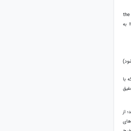
وییم که در تحقیقی که the American
Meteorological Societyدر انجمن آب و هواشناسی آمریکا صورت گرفت نشان داد که شادی و نشاط در دمای 13.9 به
ود)
ه با
قیق
 از
های
خرج