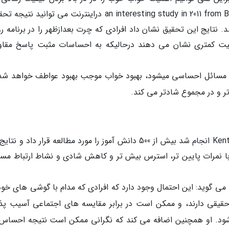
نادیده بگیریم. با جستجوی an interesting study in 2011 from BPS Research Digest دراینترنت می توانید
. نتایج این تحقیق نشان داد افرادی که چرت بعدازظهر را در برنامه رو
یت کمتری نشان می دهند درحالیکه به احساسات مثبت پاسخ مقا
عث مسائل احساسی میشود، بهبود خواب موجب بهبود عواطف خواهد شد.
ر و در مجموع شادتر می کند.
مطالعه ای که در دانشگاه کنت Kent State University انجام شد بیش از 500 دانش آموز را مورد مطالعه قرار داد و
 با نمرات پایین تر، استرس بیش تر و کاهش شادی و نشاط ارتباط مست
ا می گوید: این احتمال وجود دارد که افرادی که مدام با گوشی های خود
حقیقی دارند، و ممکن است در برابر مقایسه های اجتماعی آسیب پذ
د. او همچنین اضافه می کند که نگرانی ممکن است نتیجه احساس