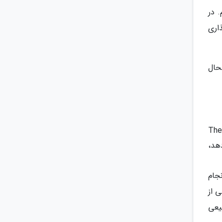
 در
مت گذاری
حال
: فایده شادی The Happiness
دهد،
لندن انجام
ی از
یعی