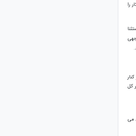
 را
ثنا
وجهی
.
نار
 کل
 می