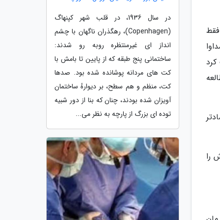
در سال 1936، در قلب شهر کپنهاگ
 فقط
(Copenhagen)، رهگذران ناگهان با چشم
انداز ای غیرمنتظره روبه رو شدند:
مداوا
ساختمانی پنج طبقه که از پایین تا بامش با
ب کرد
کت های مردانه پوشانده شده بود. صدها
 درصد بود! این مطالعه
کت، منظم و هم سطح، بر دیوارهٔ ساختمان
آویزان شده بودند، چنان که بنا از دور شبیه
توده ای بزرگ از پارچه به نظر می...
دتر
 را
مان