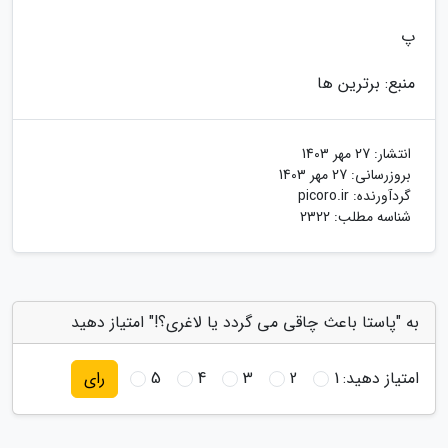
پ
منبع: برترین ها
انتشار:
27 مهر 1403
بروزرسانی:
27 مهر 1403
گردآورنده:
picoro.ir
شناسه مطلب: 2322
به "پاستا باعث چاقی می گردد یا لاغری؟!" امتیاز دهید
امتیاز دهید:
1
2
3
4
5
رای