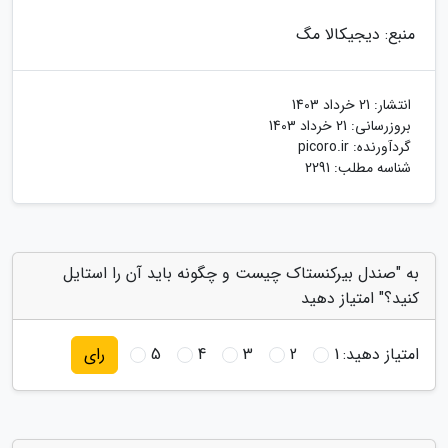
منبع: دیجیکالا مگ
انتشار:
21 خرداد 1403
بروزرسانی:
21 خرداد 1403
گردآورنده:
picoro.ir
شناسه مطلب: 2291
به "صندل بیرکنستاک چیست و چگونه باید آن را استایل
کنید؟" امتیاز دهید
امتیاز دهید:
1
2
3
4
5
رای