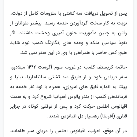
پس از تحویل دریافت سه کشتی با ملزومات کامل از دولت،
نوبت به کار سخت گردآوردن خدمه رسید. بیشتر ملوانان از
رفتن به چنین مأموریت جنون آمیزی وحشت داشتند. اگر
نفوذ سیاسی ملکه و وعده های رنگارنگ کلمب نبود شاید
هیچ کس حاضر با همراهی با وی در این سفر نمی شد.
خاتمه کریستف کلمب در غروب سوم آگوست 1492 میلادی،
سفر دریایى خود را از طریق سه کشتی سانتاماریا، نینیا و
پینتا به اندازه قایق های امروزی، همراه با نود نفر خدمه به
فرماندهی کلمب از بندر پالوس اسپانیا شروع کرد و به سمت
اقیانوس اطلس حرکت کرد و پس از توقفی کوتاه در جزایر
قناری (آفریقا) رهسپار دل اقیانوس شدند.
در آن موقع، اعراب، اقیانوس اطلس را دریای سبز ظلمات،