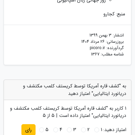
روز جهانی زبان اسپانیولی
منبع: کجارو
انتشار:
3 بهمن 1399
بروزرسانی:
26 مرداد 1404
گردآورنده:
picoro.ir
شناسه مطلب: 1367
به "کشف قاره آمریکا توسط کریستف کلمب مکتشف و
دریانورد ایتالیایی" امتیاز دهید
1
کاربر به "
کشف قاره آمریکا توسط کریستف کلمب مکتشف و
دریانورد ایتالیایی
" امتیاز داده است |
5
از 5
امتیاز دهید:
1
2
3
4
5
رای