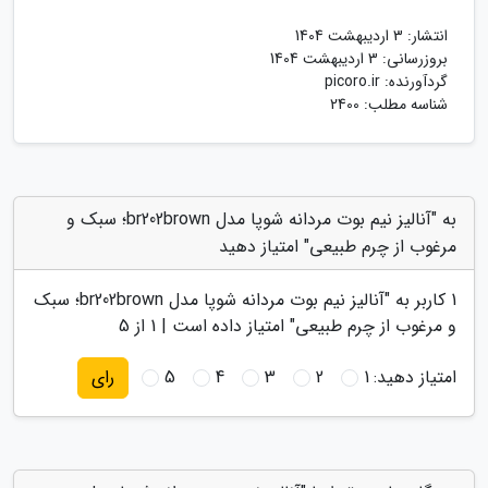
انتشار:
3 اردیبهشت 1404
بروزرسانی:
3 اردیبهشت 1404
گردآورنده:
picoro.ir
شناسه مطلب: 2400
به "آنالیز نیم بوت مردانه شوپا مدل br202brown؛ سبک و
مرغوب از چرم طبیعی" امتیاز دهید
1
کاربر به "
آنالیز نیم بوت مردانه شوپا مدل br202brown؛ سبک
و مرغوب از چرم طبیعی
" امتیاز داده است |
1
از 5
امتیاز دهید:
1
2
3
4
5
رای