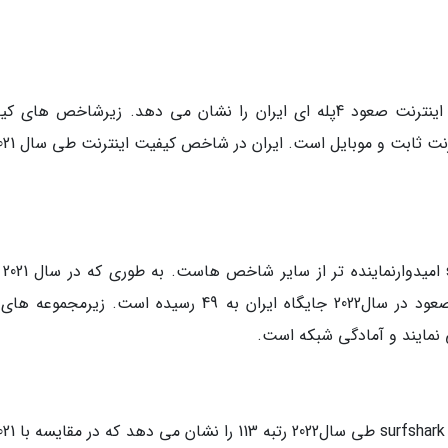
گزارش surfshark اما در خصوص شاخص کیفیت اینترنت صعود 4پله ای ایران را نشان می دهد. زیرشاخص ها
شاخص زیرس
کلی ایران در این شاخص 68 بوده که با 19 پله صعود در سال2022 جایگاه ایران به 49 رسیده است. زیرمج
 نمایند و آمادگی شبکه است.