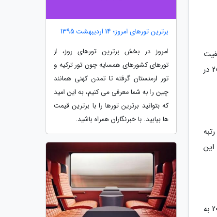
برترین تورهای امروز؛ 14 اردیبهشت 1395
امروز در بخش برترین تورهای روز، از
ی کیفیت
تورهای کشورهای همسایه چون تور ترکیه و
اینترنت شامل سرعت، پایداری و بهبود سرعت اینترنت ثابت و موبایل است. ایران در شاخص کیفیت اینترنت طی سال 2021 در
تور ارمنستان گرفته تا تمدن کهنی همانند
چین را به شما معرفی می کنیم، به این امید
که بتوانید برترین تورها را با برترین قیمت
ها بیابید. با خبرنگاران همراه باشید.
اخت الکترونیک در گزارش surfshark امیدوارنماینده تر از سایر شاخص هاست. به طوری که در سال 2021 رتبه
موعه های این
شاخص امنیت الکترونیک در ایران، براساس گزارش surfshark طی سال2022 رتبه 113 را نشان می دهد که در مقایسه با 2021 به