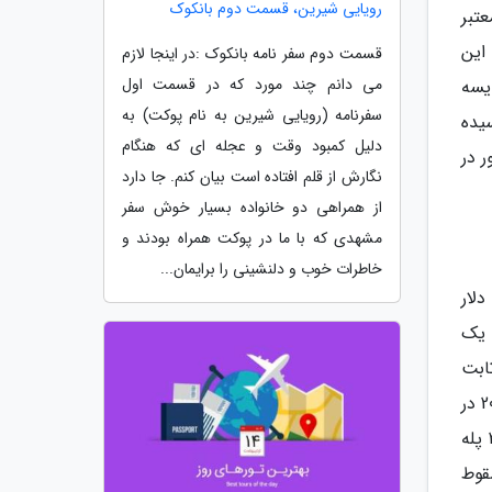
رویایی شیرین، قسمت دوم بانکوک
تبر
ت این
قسمت دوم سفر نامه بانکوک :در اینجا لازم
می دانم چند مورد که در قسمت اول
شرایط اینترنت، جزء به جزء طی سال های 2021 و 2022 مقایسه
سفرنامه (رویایی شیرین به نام پوکت) به
ر ایران طی سال2022 در مقایسه با 2021 با 16 پله سقوط به رتبه 47 رسیده
دلیل کمبود وقت و عجله ای که هنگام
ده است. این در حالی است که رتبه ایران در میان 117 کشور در
نگارش از قلم افتاده است بیان کنم. جا دارد
از همراهی دو خانواده بسیار خوش سفر
مشهدی که با ما در پوکت همراه بودند و
خاطرات خوب و دلنشینی را برایمان...
دلار
نی که یک
نترنت ثابت
122دقیقه است. بر این اساس، شاخص ارزان بودن اینترنت ایران به طور کلی، در سال 2022 با 16 پله سقوط در مقایسه با 2021 در
رتبه 47 قرار گرفته است. اینترنت موبایل در این شاخص طی سال 2022 در مقایسه با 2021 به رتبه 101 رسیده که نشانگر 27 پله
ت هم ایران در 2021 در جایگاه 27قرار داشته که در سال 2022 به رتبه 37 سقوط