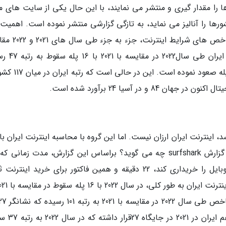
ا مقدار گیری و منتشر می نمایند، با این حال یکی از سایت های مع
 که شرایط اینترنت کشورها را آنالیز می نماید، به تازگی گزارشی منتشر نموده است. اهمی
گزارش، مقایسه ای بودن آن است؛ به طوری که شاخص های 
شده است؛ به عنوان مثال، ارزان بودن اینترنت د
است. بعلاوه کیفیت اینترنت طی این بازه زمانی 4پله صعود نمو
در آسیا 24 برآورد شده است.
اینترنت ایران ارزان نیست. اما این گروه با محاسبه اینترنت ایران با 
ادعا می نمایند که اینترنت ایران ارزان است، ولی گزارش surfshark چه می گوید؟ براساس این گزارش، مدت زما
ایرانی باید کار کند تا ارزان ترین بسته اینترنت موبایل را خریداری کند، 22 دقیقه و همین فاکتور برای خرید ای
سقوط در مقایسه با 2021 است. در اینترنت ثاب