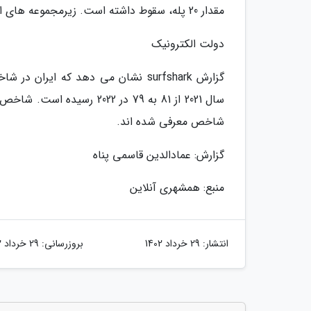
مقدار 20 پله، سقوط داشته است. زیرمجموعه های این شاخص شامل امنیت سایبری و قوانین حفاظت داده است.
دولت الکترونیک
سال 2021 از 81 به 79 در 2
شاخص معرفی شده اند.
گزارش: عمادالدین قاسمی پناه
منبع: همشهری آنلاین
انتشار:
29 خرداد 1402
بروزرسانی:
29 خرداد 1402