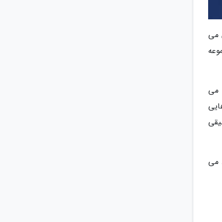
 می
وعه
 می
ایی
موسیقی
 به بخش Gaming در آن بزنید. می