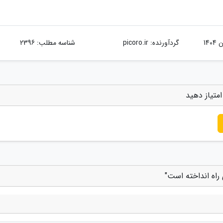
گردآورنده:
picoro.ir
شناسه مطلب: 2396
متیاز دهید
راه انداخته است"