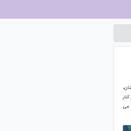
ان،
کنار
 می